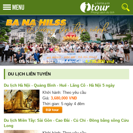
van phong pham
Đà Nẵng - Bà Nà - Hội An - Giá:
4,290,000 vnđ
DU LỊCH LIÊN TUYẾN
Du lịch Hà Nội - Quảng Bình - Huế - Lăng Cô - Hà Nội 5 ngày
Khởi hành: Theo yêu cầu
Giá:
3,680,000 VNĐ
Thời gian: 5 ngày 4 đêm
Du lịch Miền Tây: Sài Gòn - Cao Đài - Củ Chi - Đồng bằng sông Cửu
Long
Khởi hành: Theo yêu cầu