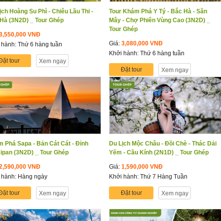
ịch Hoàng Su Phì - Chiêu Lầu Thi -
Tour Khám Phá Y Tý - Bắc Hà - Săn
Hà (3N2D) _ Tour Ghép
Mây - Chợ Phiên Vùng Cao (3N2D) _
Tour Ghép
3,550,000 VNĐ
Giá:
3,080,000 VNĐ
 hành: Thứ 6 hàng tuần
Khởi hành: Thứ 6 hàng tuần
Đặt tour
Xem ngay
Đặt tour
Xem ngay
 Phá Sapa - Bản Cát Cát - Đỉnh
Du Lịch Mộc Châu - Đồi Chè - Thác Dải
ipan (3N2D) _ Tour Ghép
Yếm - Cầu Kính (2N1D) _ Tour Ghép
2,590,000 VNĐ
Giá:
1,590,000 VNĐ
 hành: Hàng ngày
Khởi hành: Thứ 7 Hàng Tuần
Đặt tour
Đặt tour
Xem ngay
Xem ngay