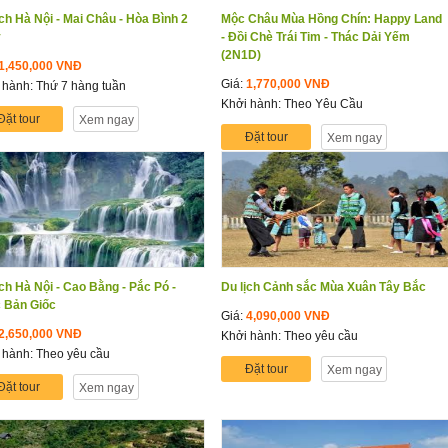
ịch Hà Nội - Mai Châu - Hòa Bình 2
Mộc Châu Mùa Hồng Chín: Happy Land
y
- Đồi Chè Trái Tim - Thác Dải Yếm
(2N1D)
1,450,000 VNĐ
Giá:
1,770,000 VNĐ
 hành: Thứ 7 hàng tuần
Khởi hành: Theo Yêu Cầu
Đặt tour
Xem ngay
Đặt tour
Xem ngay
ịch Hà Nội - Cao Bằng - Pắc Pó -
Du lịch Cảnh sắc Mùa Xuân Tây Bắc
 Bản Giốc
Giá:
4,090,000 VNĐ
2,650,000 VNĐ
Khởi hành: Theo yêu cầu
 hành: Theo yêu cầu
Đặt tour
Xem ngay
Đặt tour
Xem ngay