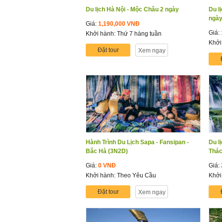
Du lịch Hà Nội - Mộc Châu 2 ngày
Du l
ngà
Giá:
1,190,000 VNĐ
Giá:
Khởi hành: Thứ 7 hàng tuần
Khởi
Đặt tour
Xem ngay
Hành Trình Du Lịch Sapa - Fansipan -
Du l
Bắc Hà (3N2D)
Thác
Giá:
0 VNĐ
Giá:
Khởi hành: Theo Yêu Cầu
Khởi
Đặt tour
Xem ngay