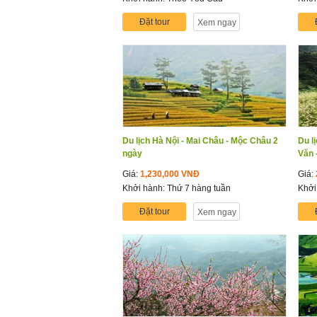
Đặt tour
Xem ngay
Du lịch Hà Nội - Mai Châu - Mộc Châu 2
Du l
ngày
Văn 
Giá:
1,230,000 VNĐ
Giá:
Khởi hành: Thứ 7 hàng tuần
Khởi
Đặt tour
Xem ngay