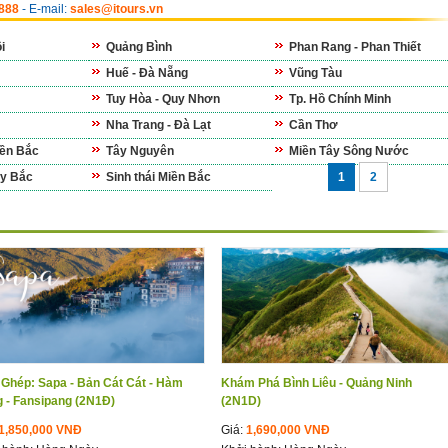
6888
- E-mail:
sales@itours.vn
i
Quảng Bình
Phan Rang - Phan Thiết
Huế - Đà Nẵng
Vũng Tàu
Tuy Hòa - Quy Nhơn
Tp. Hồ Chính Minh
Nha Trang - Đà Lạt
Cần Thơ
ền Bắc
Tây Nguyên
Miền Tây Sông Nước
ây Bắc
Sinh thái Miền Bắc
1
2
 Ghép: Sapa - Bản Cát Cát - Hàm
Khám Phá Bình Liêu - Quảng Ninh
 - Fansipang (2N1Đ)
(2N1D)
1,850,000 VNĐ
Giá:
1,690,000 VNĐ