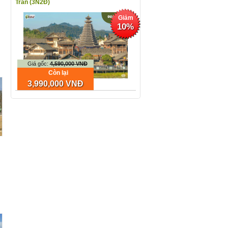
Trấn (3N2Đ)
Giảm
10%
Giá gốc:
4,590,000 VNĐ
Còn lại
3,990,000 VNĐ