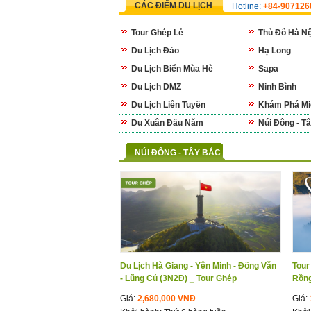
CÁC ĐIỂM DU LỊCH
Hotline:
+84-90712
Tour Ghép Lẻ
Thủ Đô Hà Nộ
Du Lịch Đảo
Hạ Long
Du Lịch Biển Mùa Hè
Sapa
Du Lịch DMZ
Ninh Bình
Du Lịch Liên Tuyến
Khám Phá Mi
Du Xuân Đầu Năm
Núi Đông - T
NÚI ĐÔNG - TÂY BẮC
Du Lịch Hà Giang - Yên Minh - Đồng Văn
Tour
- Lũng Cú (3N2Đ) _ Tour Ghép
Rồng
Giá:
2,680,000 VNĐ
Giá: