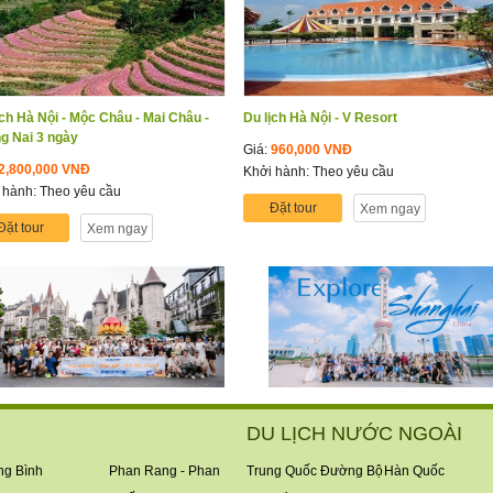
ịch Hà Nội - Mộc Châu - Mai Châu -
Du lịch Hà Nội - V Resort
g Nai 3 ngày
Giá:
960,000 VNĐ
2,800,000 VNĐ
Khởi hành: Theo yêu cầu
 hành: Theo yêu cầu
Đặt tour
Xem ngay
Đặt tour
Xem ngay
DU LỊCH NƯỚC NGOÀI
g Bình
Phan Rang - Phan
Trung Quốc Đường Bộ
Hàn Quốc