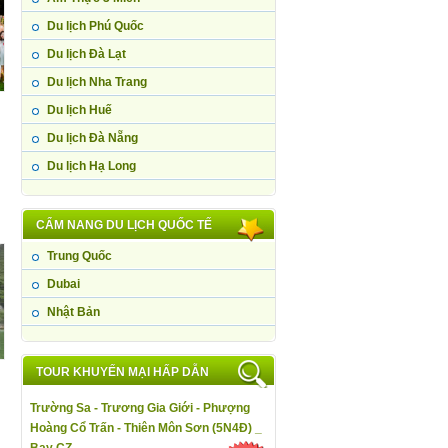
Du lịch Phú Quốc
Du lịch Đà Lạt
Du lịch Nha Trang
Du lịch Huế
Du lịch Đà Nẵng
Du lịch Hạ Long
CẨM NANG DU LỊCH QUỐC TẾ
Trung Quốc
Dubai
Nhật Bản
TOUR KHUYẾN MẠI HẤP DẪN
Trường Sa - Trương Gia Giới - Phượng
Hoàng Cổ Trấn - Thiên Môn Sơn (5N4Đ) _