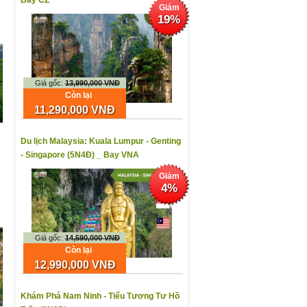
Bay CZ
Giảm
19%
Giá gốc:
13,990,000 VNĐ
Còn lại
11,290,000 VNĐ
Du lịch Malaysia: Kuala Lumpur - Genting
- Singapore (5N4Đ) _ Bay VNA
Giảm
4%
Giá gốc:
14,590,000 VNĐ
Còn lại
12,990,000 VNĐ
Khám Phá Nam Ninh - Tiểu Tương Tư Hồ