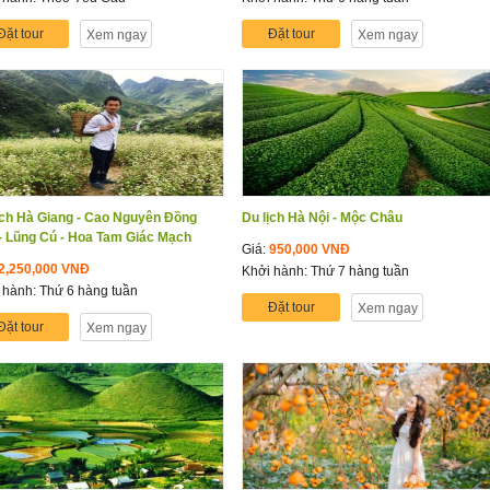
Đặt tour
Đặt tour
Xem ngay
Xem ngay
ịch Hà Giang - Cao Nguyên Đồng
Du lịch Hà Nội - Mộc Châu
- Lũng Cú - Hoa Tam Giác Mạch
Giá:
950,000 VNĐ
2,250,000 VNĐ
Khởi hành: Thứ 7 hàng tuần
 hành: Thứ 6 hàng tuần
Đặt tour
Xem ngay
Đặt tour
Xem ngay