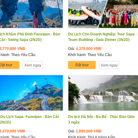
ịch Khám Phá Đỉnh Fansipan - Bản
Du Lịch Cho Doanh Nghiệp: Tour Sapa -
Cát - Swing Sapa (2N2D)
Team Building - Gala Dinner (3N2D)
2,770,000 VNĐ
Giá:
4,370,000 VNĐ
 hành: Theo Yêu Cầu
Khởi hành: Theo Yêu Cầu
Đặt tour
Đặt tour
Xem ngay
Xem ngay
 Du Lịch Sapa: Fansipan - Bản Cát
Du lịch Hà Nội - Ba Bể - Thác Bản Giốc
(2N1D)
3 ngày
2,470,000 VNĐ
Giá:
1,890,000 VNĐ
 hành: Theo Yêu Cầu
Khởi hành: Thứ 6 hàng tuần