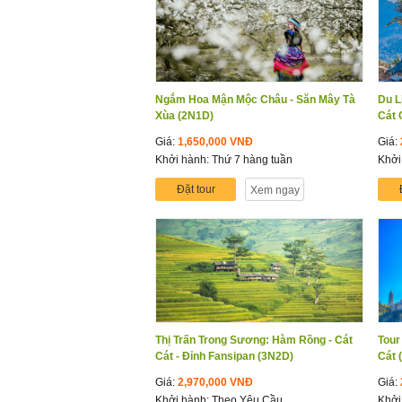
Ngắm Hoa Mận Mộc Châu - Săn Mây Tà
Du L
Xùa (2N1D)
Cát 
Giá:
1,650,000 VNĐ
Giá:
Khởi hành: Thứ 7 hàng tuần
Khởi
Đặt tour
Xem ngay
Thị Trấn Trong Sương: Hàm Rồng - Cát
Tour
Cát - Đỉnh Fansipan (3N2D)
Cát 
Giá:
2,970,000 VNĐ
Giá:
Khởi hành: Theo Yêu Cầu
Khởi