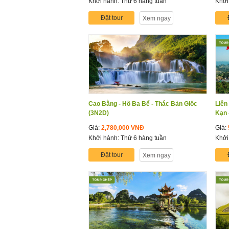
Khởi hành: Thứ 6 hàng tuần
Khởi
Đặt tour
Xem ngay
Cao Bằng - Hồ Ba Bể - Thác Bản Giốc
Liên
(3N2D)
Kạn 
Giá:
2,780,000 VNĐ
Giá:
Khởi hành: Thứ 6 hàng tuần
Khởi
Đặt tour
Xem ngay