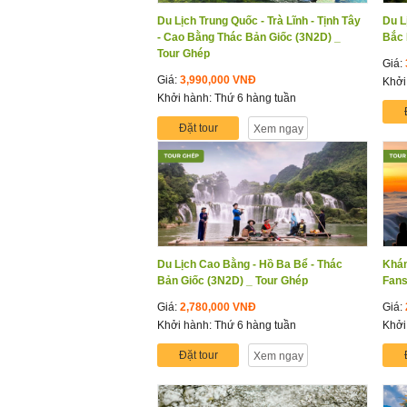
Du Lịch Trung Quốc - Trà Lĩnh - Tịnh Tây
Du L
- Cao Bằng Thác Bản Giốc (3N2D) _
Bắc 
Tour Ghép
Giá:
Giá:
3,990,000 VNĐ
Khởi
Khởi hành: Thứ 6 hàng tuần
Đặt tour
Xem ngay
Du Lịch Cao Bằng - Hồ Ba Bể - Thác
Khám
Bản Giốc (3N2D) _ Tour Ghép
Fans
Giá:
2,780,000 VNĐ
Giá:
Khởi hành: Thứ 6 hàng tuần
Khởi
Đặt tour
Xem ngay