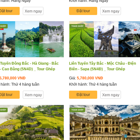
 hành: Hàng Ngày
Khởi hành: Hàng Ngày
Đặt tour
Đặt tour
Xem ngay
Xem ngay
 Tuyến Đông Bắc - Hà Giang - Bắc
Liên Tuyến Tây Bắc - Mộc Châu - Điện
- Cao Bằng (5N4D) _ Tour Ghép
Biên - Sapa (5N4Đ) _ Tour Ghép
5,780,000 VNĐ
Giá:
5,780,000 VNĐ
 hành: Thứ 4 hàng tuần
Khởi hành: Thứ 4 hàng tuần
Đặt tour
Đặt tour
Xem ngay
Xem ngay