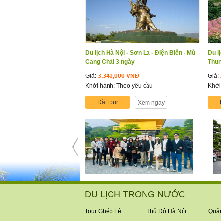
Du lịch Hà Nội - Sơn La - Điện Biên - Mù
Du l
Cang Chải 3 ngày
Thun
Giá:
3,340,000 VNĐ
Giá:
Khởi hành: Theo yêu cầu
Khởi
Đặt tour
Xem ngay
DU LỊCH TRONG NƯỚC
Tour Ghép Lẻ
Thủ Đô Hà Nội
Quản