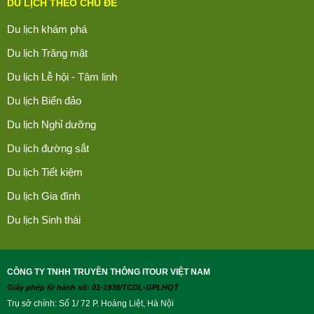
DU LỊCH THEO CHỦ ĐỀ
Du lịch khám phá
Du lịch Trăng mật
Du lịch Lễ hội - Tâm linh
Du lịch Biển đảo
Du lịch Nghỉ dưỡng
Du lịch đường sắt
Du lịch Tiết kiệm
Du lịch Gia đình
Du lịch Sinh thái
CÔNG TY TNHH TRUYỀN THÔNG ITOUR VIỆT NAM
Giấy phép lữ hành số: 01-1939/TCDL-GPLHQT
Trụ sở chính: Số 1/ 72 P. Hoàng Liệt, Hà Nội