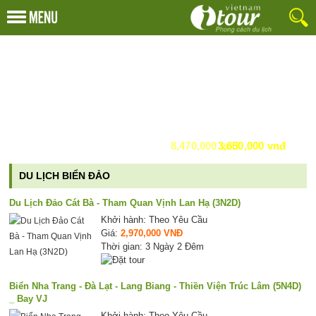
van phong pham
Du Lịch Trung Quốc Đường Bộ - Giá:
Phú Quốc N - Giá:
8,470,000 vnđ
3,650,000 vnđ
DU LỊCH BIỂN ĐẢO
Du Lịch Đảo Cát Bà - Tham Quan Vịnh Lan Hạ (3N2D)
Khởi hành: Theo Yêu Cầu
Giá:
2,970,000 VNĐ
Thời gian: 3 Ngày 2 Đêm
Biển Nha Trang - Đà Lạt - Lang Biang - Thiền Viện Trúc Lâm (5N4D)
_ Bay VJ
Khởi hành: Theo Yêu Cầu