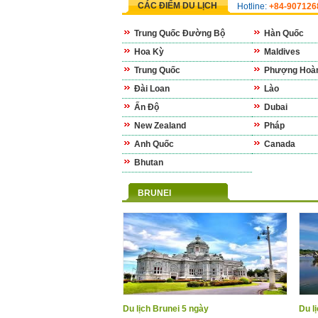
CÁC ĐIỂM DU LỊCH
Hotline:
+84-90712
Trung Quốc Đường Bộ
Hàn Quốc
Hoa Kỳ
Maldives
Trung Quốc
Phượng Hoàn
Đài Loan
Lào
Ấn Độ
Dubai
New Zealand
Pháp
Anh Quốc
Canada
Bhutan
BRUNEI
Du lịch Brunei 5 ngày
Du l