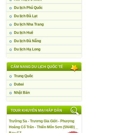
Du lịch Phú Quốc
Du lịch Đà Lạt
Du lịch Nha Trang
Du lịch Huế
Du lịch Đà Nẵng
Du lịch Hạ Long
CẨM NANG DU LỊCH QUỐC TẾ
Trung Quốc
Dubai
Nhật Bản
TOUR KHUYẾN MẠI HẤP DẪN
Trường Sa - Trương Gia Giới - Phượng
Hoàng Cổ Trấn - Thiên Môn Sơn (5N4Đ) _