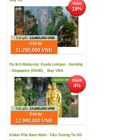
Bay CZ
Giảm
19%
Giá gốc:
13,990,000 VNĐ
Còn lại
11,290,000 VNĐ
Du lịch Malaysia: Kuala Lumpur - Genting
- Singapore (5N4Đ) _ Bay VNA
Giảm
4%
Giá gốc:
14,590,000 VNĐ
Còn lại
12,990,000 VNĐ
Khám Phá Nam Ninh - Tiểu Tương Tư Hồ