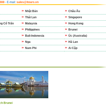
6888
- E-mail:
sales@itours.vn
Nhật Bản
Châu Âu
Thái Lan
Singapore
g Cổ Trấn
Malaysia
Hong Kong
Philippines
Brunei
Bali-Indonesia
Úc (Australia)
Nga
Hà Lan
Nam Phi
Ai Cập
ịch Brunei