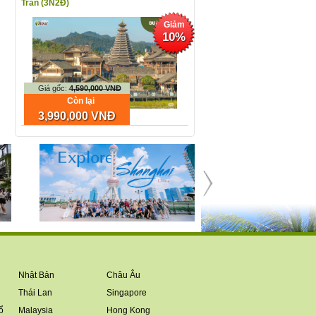
Trấn (3N2Đ)
Giảm
10%
Giá gốc:
4,590,000 VNĐ
Còn lại
3,990,000 VNĐ
Nhật Bản
Châu Âu
Thái Lan
Singapore
ổ
Malaysia
Hong Kong