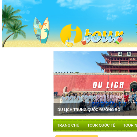
3,650,000 VNĐ
ỊCH TRUNG QUỐC ĐƯỜNG BỘ
ĐÀ NẴNG - BÀ NÀ - HỘI AN
TRANG CHỦ
TOUR QUỐC TẾ
TOUR N