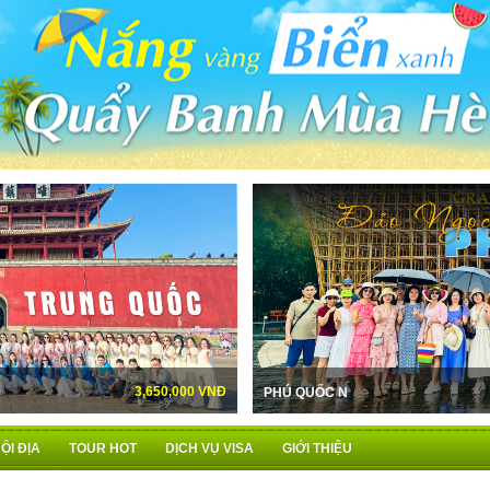
4,290,000 VNĐ
16,990,00
THƯỢNG HẢI - HÀNG CHÂU - Ô TRẤN
PHÚ QUỐC N
ỘI ĐỊA
TOUR HOT
DỊCH VỤ VISA
GIỚI THIỆU