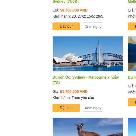
Sydney (7N6Đ)
Melb
Giá:
58,700,000 VNĐ
Giá:
Khởi hành: 20, 27/2; 15/5; 29/5
Khởi
Đặt tour
Xem ngay
Du lịch Úc: Sydney - Melbourne 7 ngày
Du l
(TG)
Giá:
Giá:
51,700,000 VNĐ
Khởi
Khởi hành: Theo yêu cầu
Đặt tour
Xem ngay