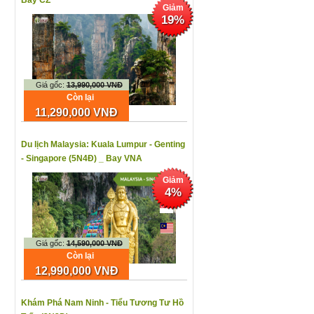
Bay CZ
Giảm
19%
Giá gốc:
13,990,000 VNĐ
Còn lại
11,290,000 VNĐ
Du lịch Malaysia: Kuala Lumpur - Genting
- Singapore (5N4Đ) _ Bay VNA
Giảm
4%
Giá gốc:
14,590,000 VNĐ
Còn lại
12,990,000 VNĐ
Khám Phá Nam Ninh - Tiểu Tương Tư Hồ