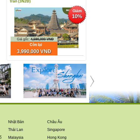
Trấn (3N2Đ)
Giảm
10%
Giá gốc:
4,590,000 VNĐ
Còn lại
3,990,000 VNĐ
Nhật Bản
Châu Âu
Thái Lan
Singapore
ổ
Malaysia
Hong Kong