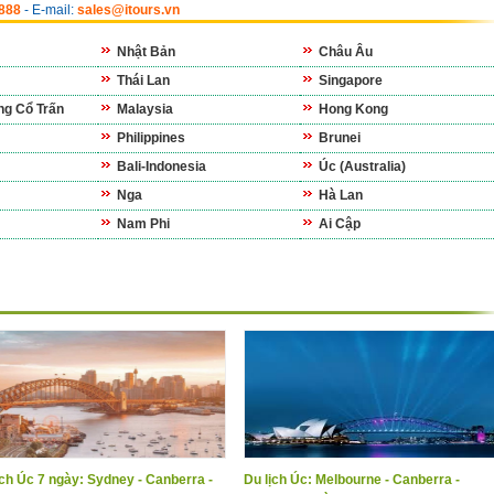
6888
- E-mail:
sales@itours.vn
Nhật Bản
Châu Âu
Thái Lan
Singapore
g Cổ Trấn
Malaysia
Hong Kong
Philippines
Brunei
Bali-Indonesia
Úc (Australia)
Nga
Hà Lan
Nam Phi
Ai Cập
ịch Úc 7 ngày: Sydney - Canberra -
Du lịch Úc: Melbourne - Canberra -