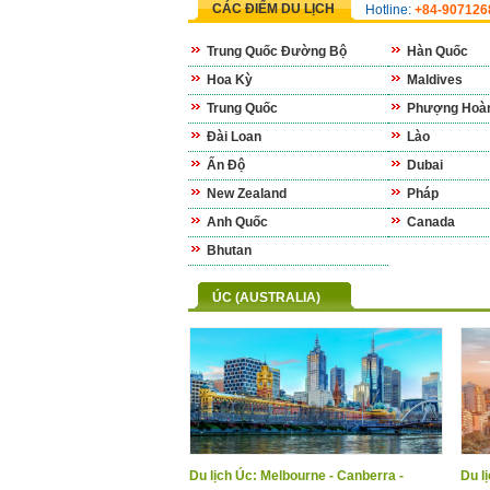
CÁC ĐIỂM DU LỊCH
Hotline:
+84-90712
Trung Quốc Đường Bộ
Hàn Quốc
Hoa Kỳ
Maldives
Trung Quốc
Phượng Hoàn
Đài Loan
Lào
Ấn Độ
Dubai
New Zealand
Pháp
Anh Quốc
Canada
Bhutan
ÚC (AUSTRALIA)
Du lịch Úc: Melbourne - Canberra -
Du l