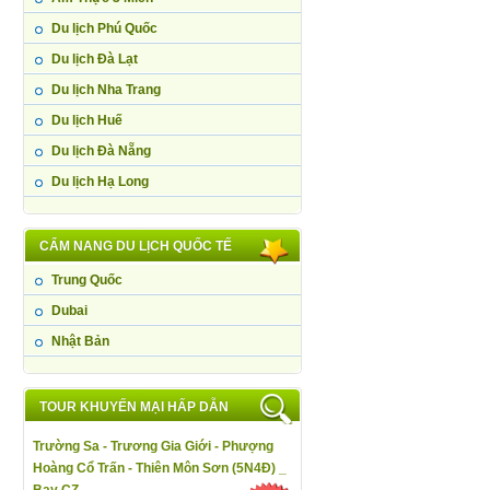
Du lịch Phú Quốc
Du lịch Đà Lạt
Du lịch Nha Trang
Du lịch Huế
Du lịch Đà Nẵng
Du lịch Hạ Long
CẨM NANG DU LỊCH QUỐC TẾ
Trung Quốc
Dubai
Nhật Bản
TOUR KHUYẾN MẠI HẤP DẪN
Trường Sa - Trương Gia Giới - Phượng
Hoàng Cổ Trấn - Thiên Môn Sơn (5N4Đ) _