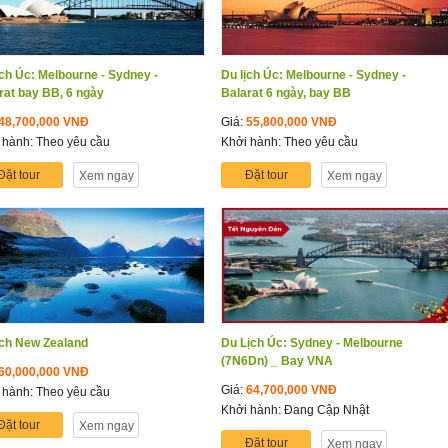
ịch Úc: Melbourne - Sydney -
Du lịch Úc: Melbourne - Sydney -
rat bay BB, 6 ngày
Balarat 6 ngày, bay BB
48,700,000 VNĐ
Giá:
55,800,000 VNĐ
 hành: Theo yêu cầu
Khởi hành: Theo yêu cầu
Đặt tour
Đặt tour
Xem ngay
Xem ngay
ịch New Zealand
Du Lịch Úc: Sydney - Melbourne
(7N6Dn) _ Bay VNA
60,000,000 VNĐ
Giá:
64,700,000 VNĐ
 hành: Theo yêu cầu
Khởi hành: Đang Cập Nhật
Đặt tour
Xem ngay
Đặt tour
Xem ngay