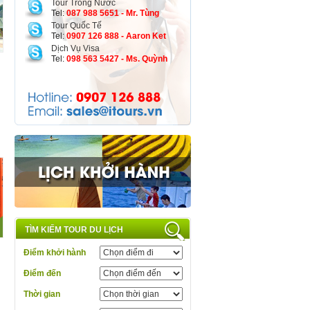
Tour Trong Nước
Tel:
087 988 5651 - Mr. Tùng
Tour Quốc Tế
Tel:
0907 126 888 - Aaron Ket
Dịch Vụ Visa
Tel:
098 563 5427 - Ms. Quỳnh
TÌM KIẾM TOUR DU LỊCH
Điểm khởi hành
Điểm đến
Thời gian