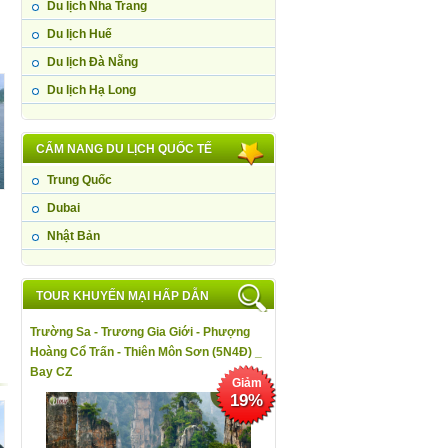
Du lịch Nha Trang
Du lịch Huế
Du lịch Đà Nẵng
Du lịch Hạ Long
CẨM NANG DU LỊCH QUỐC TẾ
Trung Quốc
Dubai
Nhật Bản
TOUR KHUYẾN MẠI HẤP DẪN
Trường Sa - Trương Gia Giới - Phượng
Hoàng Cổ Trấn - Thiên Môn Sơn (5N4Đ) _
Bay CZ
Giảm
19%