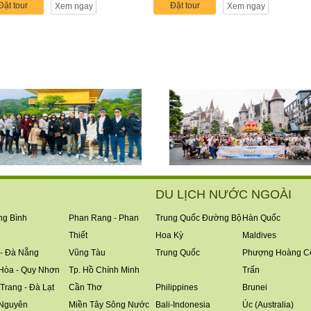
Đặt tour
Đặt tour
Xem ngay
Xem ngay
DU LỊCH NƯỚC NGOÀI
g Bình
Phan Rang - Phan
Trung Quốc Đường Bộ
Hàn Quốc
Thiết
Hoa Kỳ
Maldives
- Đà Nẵng
Vũng Tàu
Trung Quốc
Phượng Hoàng C
Hòa - Quy Nhơn
Tp. Hồ Chính Minh
Trấn
Trang - Đà Lạt
Cần Thơ
Philippines
Brunei
 Nguyên
Miền Tây Sông Nước
Bali-Indonesia
Úc (Australia)