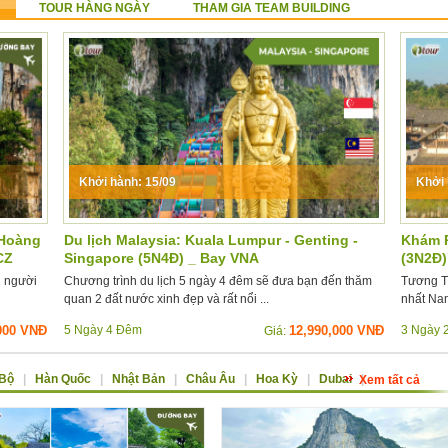
TOUR HÀNG NGÀY
THAM GIA TEAM BUILDING
Khởi hành: 15/09
Khởi 
 Hoàng
Du lịch Malaysia: Kuala Lumpur - Genting -
Khám P
CZ
Singapore (5N4Đ) _ Bay VNA
(3N2Đ)
ị người
Chương trình du lịch 5 ngày 4 đêm sẽ đưa bạn đến thăm
Tương T
quan 2 đất nước xinh đẹp và rất nổi ...
nhất Nam
000 VNĐ
5 Ngày 4 Đêm
12,990,000 VNĐ
3 Ngày 
Giá:
 Bộ
|
Hàn Quốc
|
Nhật Bản
|
Châu Âu
|
Hoa Kỳ
|
Dubai
|
Xem tất cả