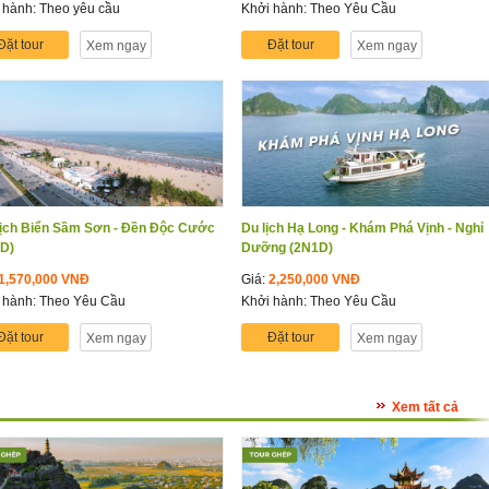
 hành: Theo yêu cầu
Khởi hành: Theo Yêu Cầu
Đặt tour
Đặt tour
Xem ngay
Xem ngay
ịch Biển Sầm Sơn - Đền Độc Cước
Du lịch Hạ Long - Khám Phá Vịnh - Nghỉ
D)
Dưỡng (2N1D)
1,570,000 VNĐ
Giá:
2,250,000 VNĐ
 hành: Theo Yêu Cầu
Khởi hành: Theo Yêu Cầu
Đặt tour
Đặt tour
Xem ngay
Xem ngay
Xem tất cả