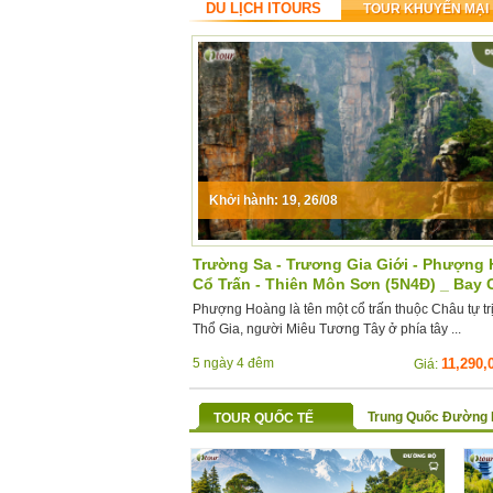
DU LỊCH ITOURS
TOUR KHUYẾN MẠI
Khởi hành: 19, 26/08
Trường Sa - Trương Gia Giới - Phượng
Cổ Trấn - Thiên Môn Sơn (5N4Đ) _ Bay 
Phượng Hoàng là tên một cổ trấn thuộc Châu tự tr
Thổ Gia, người Miêu Tương Tây ở phía tây ...
5 ngày 4 đêm
11,290,
Giá:
Trung Quốc Đường
TOUR QUỐC TẾ