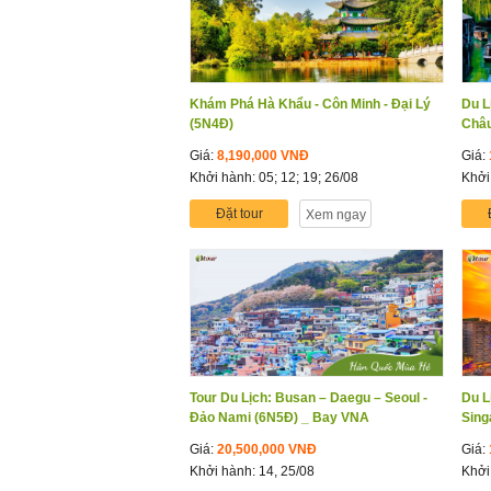
Khám Phá Hà Khẩu - Côn Minh - Đại Lý
Du L
(5N4Đ)
Châu
Giá:
8,190,000 VNĐ
Giá:
Khởi hành: 05; 12; 19; 26/08
Khởi
Đặt tour
Xem ngay
Tour Du Lịch: Busan – Daegu – Seoul -
Du L
Đảo Nami (6N5Đ) _ Bay VNA
Sing
Giá:
20,500,000 VNĐ
Giá:
Khởi hành: 14, 25/08
Khởi