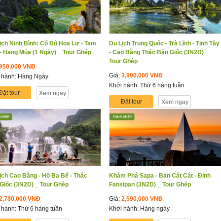
ịch Ninh Bình: Cố Đô Hoa Lư - Tam
Du Lịch Trung Quốc - Trà Lĩnh - Tịnh Tây
- Hang Múa (1 Ngày) _ Tour Ghép
- Cao Bằng Thác Bản Giốc (3N2D) _
Tour Ghép
950,000 VNĐ
Giá:
3,990,000 VNĐ
 hành: Hàng Ngày
Khởi hành: Thứ 6 hàng tuần
Đặt tour
Xem ngay
Đặt tour
Xem ngay
ịch Cao Bằng - Hồ Ba Bể - Thác
Khám Phá Sapa - Bản Cát Cát - Đỉnh
Giốc (3N2D) _ Tour Ghép
Fansipan (3N2D) _ Tour Ghép
2,780,000 VNĐ
Giá:
2,590,000 VNĐ
 hành: Thứ 6 hàng tuần
Khởi hành: Hàng ngày