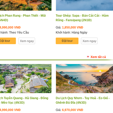
ịch Phan Rang - Phan Thiết - Mũi
Tour Ghép: Sapa - Bản Cát Cát - Hàm
5N4D)
Rồng - Fansipang (2N1Đ)
4,990,000 VNĐ
Giá:
1,850,000 VNĐ
 hành: Theo Yêu Cầu
Khởi hành: Hàng Ngày
Đặt tour
Đặt tour
Xem ngay
Xem ngay
Xem tất cả
ịch Tuyên Quang - Hà Giang - Đồng
Du Lịch Quy Nhơn - Tuy Hoà - Eo Gió -
- Mèo Vạc (4N3D)
Ghềnh Đá Đĩa (4N3D)
4,990,000 VNĐ
Giá:
6,970,000 VNĐ