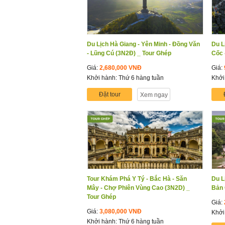
Du Lịch Hà Giang - Yên Minh - Đồng Văn
Du L
- Lũng Cú (3N2Đ) _ Tour Ghép
Cốc 
Giá:
2,680,000 VNĐ
Giá:
Khởi hành: Thứ 6 hàng tuần
Khởi
Đặt tour
Xem ngay
Tour Khám Phá Y Tý - Bắc Hà - Săn
Du L
Mây - Chợ Phiên Vùng Cao (3N2D) _
Bản 
Tour Ghép
Giá:
Giá:
3,080,000 VNĐ
Khởi
Khởi hành: Thứ 6 hàng tuần