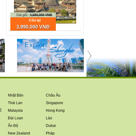
Giá gốc:
4,590,000 VNĐ
Còn lại
3,990,000 VNĐ
Nhật Bản
Châu Âu
Thái Lan
Singapore
ổ
Malaysia
Hong Kong
Đài Loan
Lào
Ấn Độ
Dubai
New Zealand
Pháp