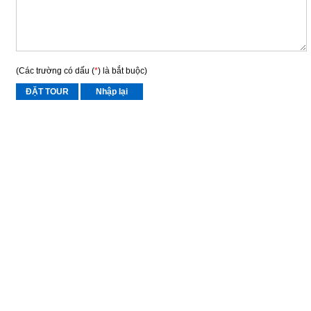
(Các trường có dấu (
*
) là bắt buộc)