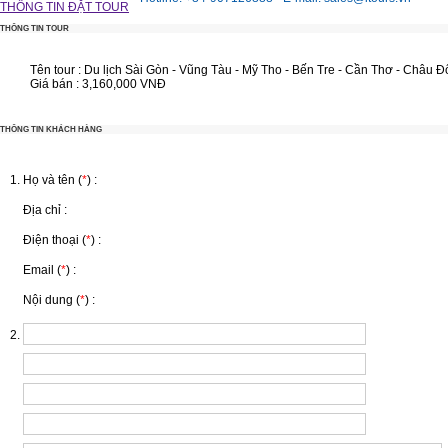
THÔNG TIN ĐẶT TOUR
THÔNG TIN TOUR
Tên tour :
Du lịch Sài Gòn - Vũng Tàu - Mỹ Tho - Bến Tre - Cần Thơ - Châu Đ
Giá bán :
3,160,000 VNĐ
THÔNG TIN KHÁCH HÀNG
Họ và tên (
*
) :
Địa chỉ :
Điện thoại (
*
) :
Email (
*
) :
Nội dung (
*
) :