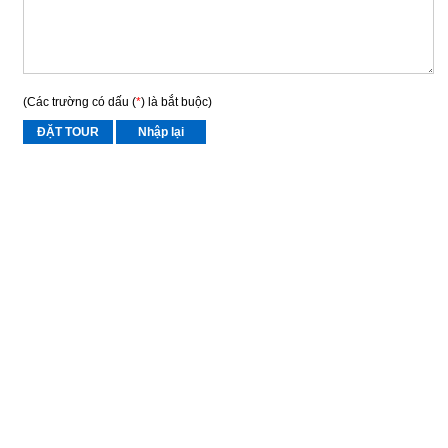
(Các trường có dấu (
*
) là bắt buộc)