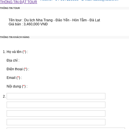
THÔNG TIN ĐẶT TOUR
THÔNG TIN TOUR
Tên tour :
Du lịch Nha Trang - Đảo Yến - Hòn Tằm - Đà Lạt
Giá bán :
3,460,000 VNĐ
THÔNG TIN KHÁCH HÀNG
Họ và tên (
*
) :
Địa chỉ :
Điện thoại (
*
) :
Email (
*
) :
Nội dung (
*
) :