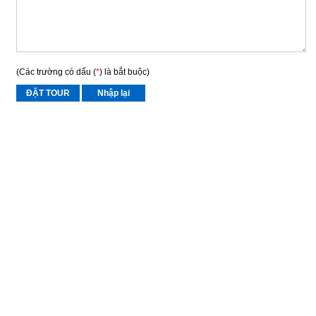
(Các trường có dấu (
*
) là bắt buộc)