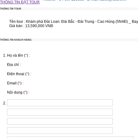
THÔNG TIN ĐẶT TOUR
THÔNG TIN TOUR
Tên tour :
Khám phá Đài Loan: Đài Bắc - Đài Trung - Cao Hùng (5N4Đ) _ Ba
Giá bán :
13,590,000 VNĐ
THÔNG TIN KHÁCH HÀNG
Họ và tên (
*
) :
Địa chỉ :
Điện thoại (
*
) :
Email (
*
) :
Nội dung (
*
) :