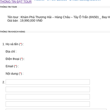
THÔNG TIN ĐẶT TOUR
THÔNG TIN TOUR
Tên tour :
Khám Phá Thượng Hải – Hàng Châu – Tây Ô Trấn (6N5Đ) _ Bay 
Giá bán :
19,990,000 VNĐ
THÔNG TIN KHÁCH HÀNG
Họ và tên (
*
) :
Địa chỉ :
Điện thoại (
*
) :
Email (
*
) :
Nội dung (
*
) :