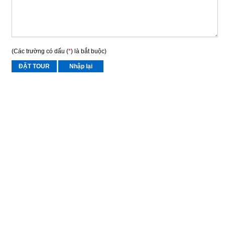
(Các trường có dấu (
*
) là bắt buộc)