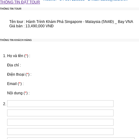
THÔNG TIN ĐẶT TOUR
THÔNG TIN TOUR
Tên tour :
Hành Trình Khám Phá Singapore - Malaysia (5N4Đ) _ Bay VNA
Giá bán :
13,490,000 VNĐ
THÔNG TIN KHÁCH HÀNG
Họ và tên (
*
) :
Địa chỉ :
Điện thoại (
*
) :
Email (
*
) :
Nội dung (
*
) :