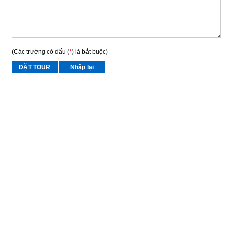
(Các trường có dấu (
*
) là bắt buộc)